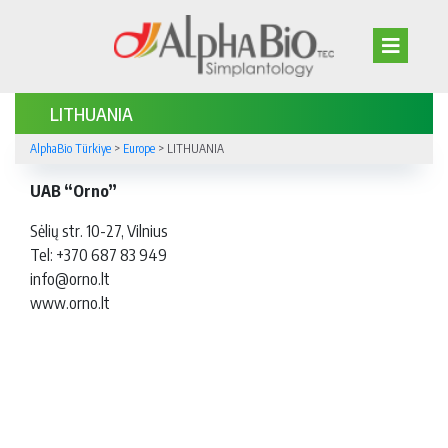
LITHUANIA
AlphaBio Türkiye
>
Europe
>
LITHUANIA
UAB “Orno”
Sėlių str. 10-27, Vilnius
Tel: +370 687 83 949
info@orno.lt
www.orno.lt